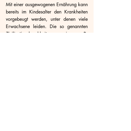
Mit einer ausgewogenen Ernährung kann
bereits im Kindesalter den Krankheiten
vorgebeugt werden, unter denen viele
Erwachsene leiden. Die so genannten
Zivilisationskrankheiten wie z.B.
Herzinfarkt, Diabetes mellitus,
Osteoporose und Karies treten bei
gesund ernährten Menschen seltener auf.
Gesundes Essen ist wichtiger Bestandteil
unseres pädagogischen Ansatzes.